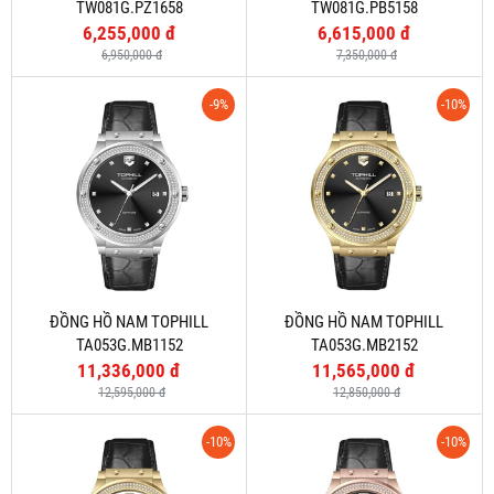
TW081G.PZ1658
TW081G.PB5158
6,255,000 đ
6,615,000 đ
6,950,000 đ
7,350,000 đ
-9%
-10%
ĐỒNG HỒ NAM TOPHILL
ĐỒNG HỒ NAM TOPHILL
TA053G.MB1152
TA053G.MB2152
11,336,000 đ
11,565,000 đ
12,595,000 đ
12,850,000 đ
-10%
-10%