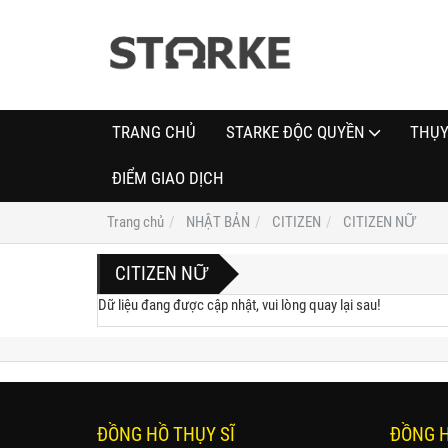
TRANG CHỦ
STARKE ĐỘC QUYỀN
THỤY
ĐIỂM GIAO DỊCH
Trang chủ
NHẬT BẢN
CITIZEN
CITIZEN NỮ
CITIZEN NỮ
Dữ liệu đang được cập nhật, vui lòng quay lại sau!
ĐỒNG HỒ THỤY SĨ
ĐỒNG 