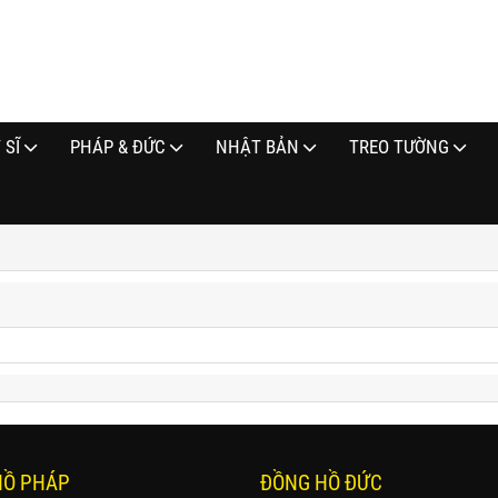
 SĨ
PHÁP & ĐỨC
NHẬT BẢN
TREO TƯỜNG
HỒ PHÁP
ĐỒNG HỒ ĐỨC