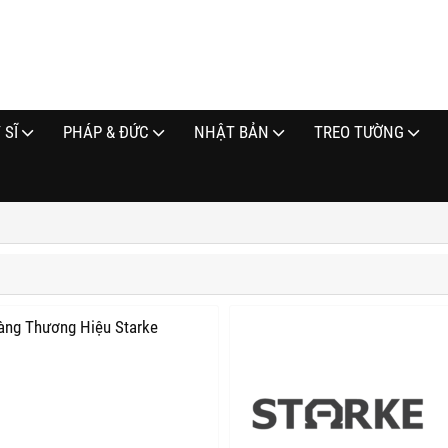
 SĨ
PHÁP & ĐỨC
NHẬT BẢN
TREO TƯỜNG
àng Thương Hiệu Starke