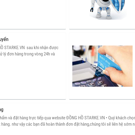
rị sản phẩm hiện tại. - Thời gian áp
gày kể từ ngày mua sản phẩm được
 thẻ bảo hành của quý khách !
uyển
Ồ STARKE.VN sau khi nhận được
xử lý đơn hàng trong vòng 24h và
 cho khách hàng về việc thanh toán và
iao hàng thường trong khoảng từ 3-5
đơn hàng hoặc theo thỏa thuận với
ng
ẩm và đặt hàng trực tiếp qua website ĐỒNG HỒ STARKE.VN • Quý khách chọn 
ặt hàng. như vậy các bạn đã hoàn thành đơn đặt hàng,chúng tôi sẽ liên hệ sớm n
c tư vấn và hỗ trợ mua hàng nhanh