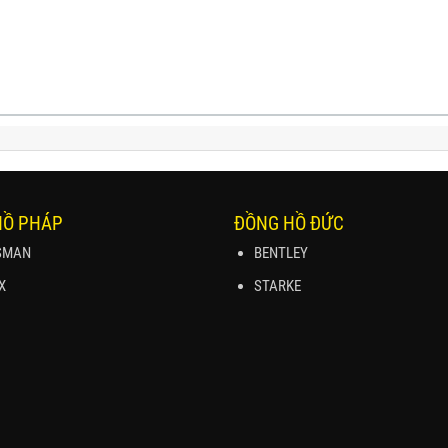
HỒ PHÁP
ĐỒNG HỒ ĐỨC
SMAN
BENTLEY
X
STARKE