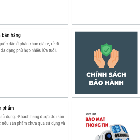
n bán hàng
quốc dân ở phân khúc giá rẻ, rễ đi
đa đạng phù hợp nhiều lứa tuổi.
ản phẩm
 sử dụng: -Khách hàng được đổi sản
 nếu sản phẩm chưa qua sử dụng và
 xác nhận bởi nhân viên bảo hành của
ổi Sản phẩm mới phải có giá trị