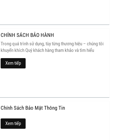
CHÍNH SÁCH BẢO HÀNH
Trong quá trình sử dụng, tùy từng thương hiệu – chúng tôi
khuyến khích Quý khách hàng tham khảo và tìm hiểu
hướng dẫn sử dụng được kèm theo khi mua của mỗi hãng
Xem tiếp
đồng hồ để việc sử dụng được diễn ra một cách chính xác.
Chính sách bảo hành được đề cập dưới đây sẽ hỗ trợ quý
khách tối đa hóa quyền lợi khi mua hàng tại ĐỒNG HỒ ĐẠI
DƯƠNG
Chính Sách Bảo Mật Thông Tin
Xem tiếp