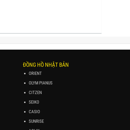
ĐỒNG HỒ NHẬT BẢN
ORIENT
OLYM PIANUS
CITZEN
SEIKO
CASIO
SUNRISE