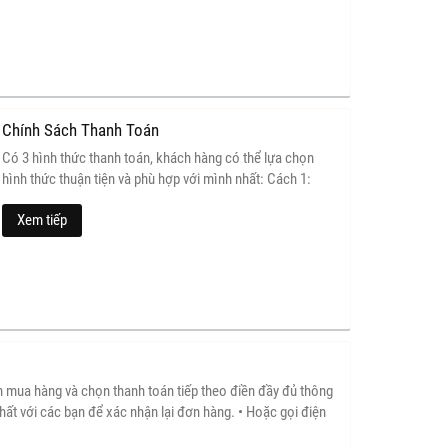
Chính Sách Thanh Toán
Có 3 hình thức thanh toán, khách hàng có thể lựa chọn
hình thức thuận tiện và phù hợp với mình nhất: Cách 1:
Thanh toán tiền mặt trực tiếp tại công ty hoặc đại lý ĐỒNG
Xem tiếp
HỒ STARKE.VN tại địa chỉ sau:
mua hàng và chọn thanh toán tiếp theo điền đầy đủ thông
hất với các bạn để xác nhận lại đơn hàng. • Hoặc gọi điện