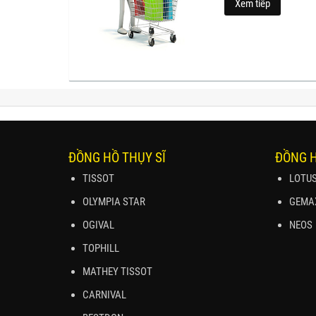
Xem tiếp
ĐỒNG HỒ THỤY SĨ
ĐỒNG 
TISSOT
LOTU
OLYMPIA STAR
GEMA
OGIVAL
NEOS
TOPHILL
MATHEY TISSOT
CARNIVAL