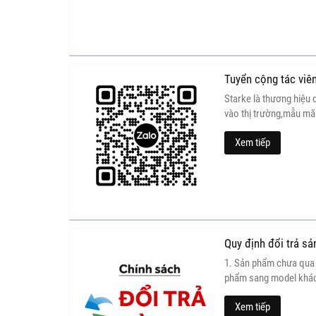
Tuyển cộng tác viê
Starke là thương hiệu 
vào thị trường,mẫu mã 
Xem tiếp
Quy định đổi trả s
1. Sản phẩm chưa qua
phẩm sang model khác
phải được kiểm tra và
Xem tiếp
ĐỒNG HỒ STARKE.VN -Đ