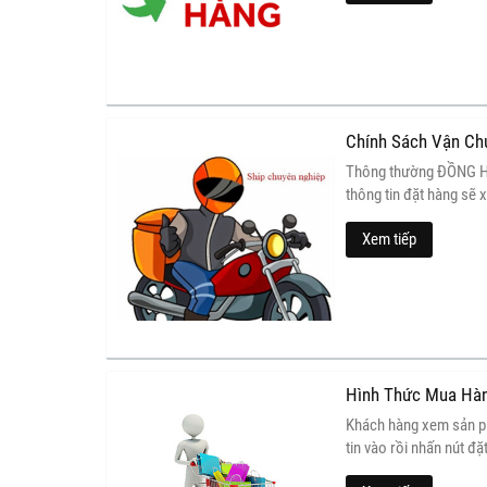
bằng hoặc cao hơn giá t
dụng: Trong vòng 7 n
ghi trên hóa đơn hoặc
Chính Sách Vận Ch
Thông thường ĐỒNG H
thông tin đặt hàng sẽ 
phản hồi lại thông tin
Xem tiếp
giao nhận. Thời gian g
ngày kể từ ngày chốt 
khách khi đặt hàng.
Hình Thức Mua Hà
Khách hàng xem sản ph
tin vào rồi nhấn nút đ
thoại trực tiếp để đượ