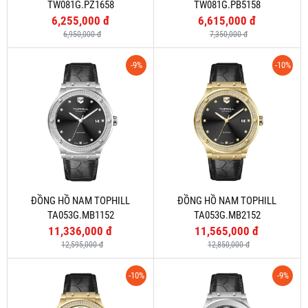
TW081G.PZ1658
TW081G.PB5158
6,255,000 đ
6,615,000 đ
6,950,000 đ
7,350,000 đ
-9%
-10%
ĐỒNG HỒ NAM TOPHILL
ĐỒNG HỒ NAM TOPHILL
TA053G.MB1152
TA053G.MB2152
11,336,000 đ
11,565,000 đ
12,595,000 đ
12,850,000 đ
-10%
-9%