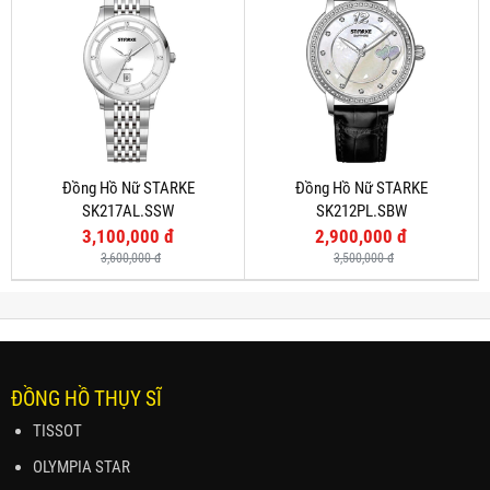
Đồng Hồ Nữ STARKE
Đồng Hồ Nữ STARKE
SK217AL.SSW
SK212PL.SBW
3,100,000 đ
2,900,000 đ
3,600,000 đ
3,500,000 đ
ĐỒNG HỒ THỤY SĨ
TISSOT
OLYMPIA STAR