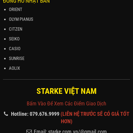
ĐỒNG HỒ NHẬT BẢN
ORIENT
OLYM PIANUS
CITZEN
SEIKO
CASIO
SUNRISE
AOLIX
STARKE VIỆT NAM
Bấm Vào Để Xem Các Điểm Giao Dịch
Hotline: 079.676.9999
(LIÊN HỆ TRƯỚC SẼ CÓ GIÁ TỐT
HƠN)
Email: starke.com.vn/@gmail.com